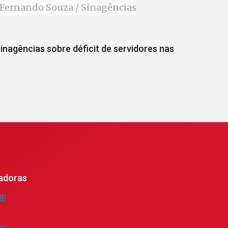
Fernando Souza / Sinagências
inagências sobre déficit de servidores nas
adoras