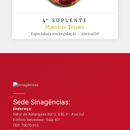
4° SUPLENTE
Maurício Tonato
Especialista em Regulação – Anvisa/DF
Sede Sinagências:
Endereço:
Setor de Autarquias Sul Q. 6 BL K - Asa Sul
Edifício Belvedere - Sala 401
CEP: 70070-915