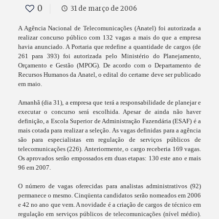
0
31 de março de 2006
A Agência Nacional de Telecomunicações (Anatel) foi autorizada a
realizar concurso público com 132 vagas a mais do que a empresa
havia anunciado. A Portaria que redefine a quantidade de cargos (de
261 para 393) foi autorizada pelo Ministério do Planejamento,
Orçamento e Gestão (MPOG). De acordo com o Departamento de
Recursos Humanos da Anatel, o edital do certame deve ser publicado
em maio.
Amanhã (dia 31), a empresa que terá a responsabilidade de planejar e
executar o concurso será escolhida. Apesar de ainda não haver
definição, a Escola Superior de Administração Fazendária (ESAF) é a
mais cotada para realizar a seleção. As vagas definidas para a agência
são para especialistas em regulação de serviços públicos de
telecomunicações (226). Anteriormente, o cargo receberia 169 vagas.
Os aprovados serão empossados em duas etapas: 130 este ano e mais
96 em 2007.
O número de vagas oferecidas para analistas administrativos (92)
permanece o mesmo. Cinqüenta candidatos serão nomeados em 2006
e 42 no ano que vem. A novidade é a criação de cargos de técnico em
regulação em serviços públicos de telecomunicações (nível médio).