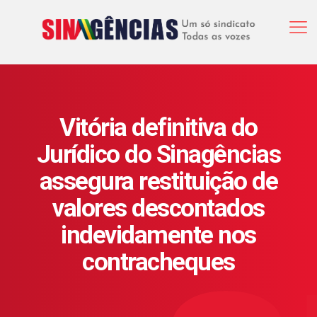
Vitória definitiva do
Jurídico do Sinagências
assegura restituição de
valores descontados
indevidamente nos
contracheques