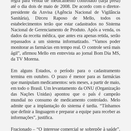
regra para venda de medicamento controlado (tarja preta)
até o dia dois de maio de 2008. De acordo com o diretor-
presidente da Anvisa (Agência Nacional de Vigilância
Sanitária), Dirceu Raposo de Mello, todos os
estabelecimentos terão que estar cadastrados no Sistema
Nacional de Gerenciamento de Produto. Após a venda, os
dados da receita médica, que antes era apenas retida, serão
repassados a um sistema informatizado. “Vamos poder
monitorar as farmácias em tempo real. O controle será mais
ágil”, afirmou Mello em entrevista ao jornal Bom Dia MS,
da TV Morena.
Em alguns Estados, o período para o cadastramento
termina em outubro. O prazo é menor para as farmácias
que manipulam medicamentos: seis meses, a partir de maio,
em todo o Brasil. Um levantamento da ONU (Organização
das Nações Unidas) apontou que o país é campeão
mundial no consumo de medicamento controlado. Melo
admite que a implantação do sistema é tardia. “Tínhamos
que definir a linguagem e preparar a equipe para receber as
informações”, justifica.
Fracionado – “O interesse comercial se sobrepõe à saúde”.