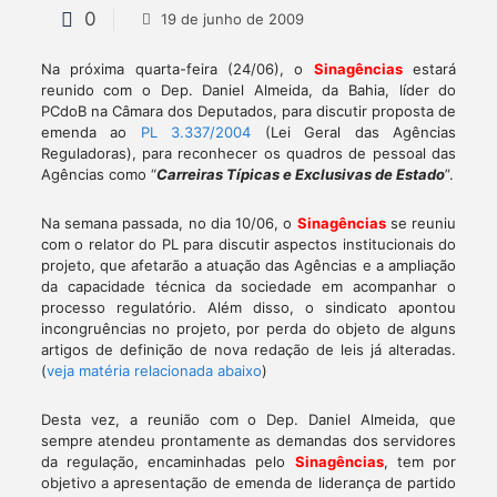
0
19 de junho de 2009
Na próxima quarta-feira (24/06), o
Sinagências
estará
reunido com o Dep. Daniel Almeida, da Bahia, líder do
PCdoB na Câmara dos Deputados, para discutir proposta de
emenda ao
PL 3.337/2004
(Lei Geral das Agências
Reguladoras), para reconhecer os quadros de pessoal das
Agências como “
Carreiras Típicas e Exclusivas de Estado
”.
Na semana passada, no dia 10/06, o
Sinagências
se reuniu
com o relator do PL para discutir aspectos institucionais do
projeto, que afetarão a atuação das Agências e a ampliação
da capacidade técnica da sociedade em acompanhar o
processo regulatório. Além disso, o sindicato apontou
incongruências no projeto, por perda do objeto de alguns
artigos de definição de nova redação de leis já alteradas.
(
veja matéria relacionada abaixo
)
Desta vez, a reunião com o Dep. Daniel Almeida, que
sempre atendeu prontamente as demandas dos servidores
da regulação, encaminhadas pelo
Sinagências
, tem por
objetivo a apresentação de emenda de liderança de partido