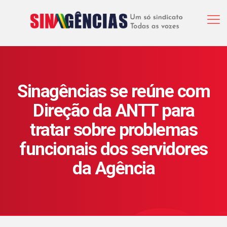
Sinagências se reúne com
Direção da ANTT para
tratar sobre problemas
funcionais dos servidores
da Agência