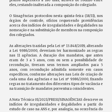
prazos superiores a 180 dias, através de rodízio entre
eles, restando inalterada a composição do colegiado.
O Sinagências protocolou nesta quinta-feira (18/11), nos
órgãos de controle, ofícios requerendo providências
acerca dos indícios de irregularidades e ilegalidades na
nomeação e na substituição de membros na composição
dos colegiados.
As alterações trazidas pela Lei nº 13.848/2019, alterando
a Lei 9.986/2000, deveriam ter harmonizado as regras
nas 11 agências. A duração dos mandatos, que antes
eram de 3 a 5 anos, com ou sem a possibilidade de
recondução, tiveram seus termos ampliados para 5
anos, com recondução admitida somente em casos
específicos, conforme alterações nas Leis de criação de
cada uma das agências e na Lei nº 9.986/2000, fixando
regras no tratamento dos diferentes tipos de vacância e
na transição de mandatos porventura coincidentes.
A Nota Técnica 01/2021/PRESI/SINAGÊNCIAS descreve os
indícios de irregularidades e ilegalidades a partir do
estudo de caso na ANS e, por analogia, na ocorrência do