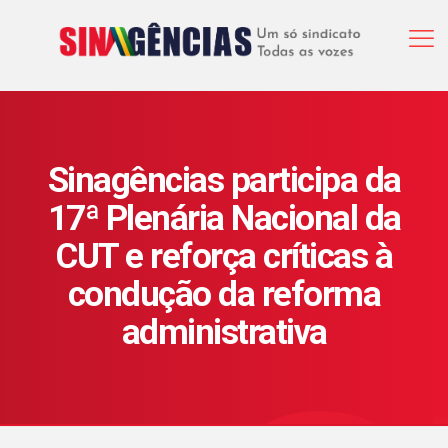
Sinagências participa da
17ª Plenária Nacional da
CUT e reforça críticas à
condução da reforma
administrativa