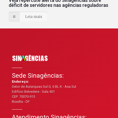
Veja repercute alerta do Sinagências sobre
déficit de servidores nas agências reguladoras
Leia mais
Sede Sinagências:
Endereço:
Setor de Autarquias Sul Q. 6 BL K - Asa Sul
Edifício Belvedere - Sala 401
CEP: 70070-915
Brasília - DF
Atendimento Sinagências: