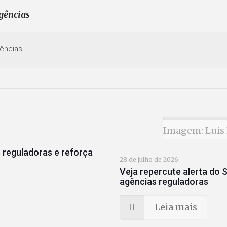
gências
ências
Imagem: Luis 
 reguladoras e reforça
28 de julho de 2026
Veja repercute alerta do S
agências reguladoras
Leia mais