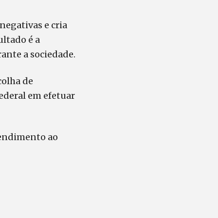
negativas e cria
ultado é a
rante a sociedade.
colha de
ederal em efetuar
atendimento ao