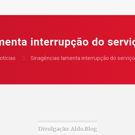
menta interrupção do servi
otícias
Sinagências lamenta interrupção do serviço
5
Divulgação: Aldo.Blog