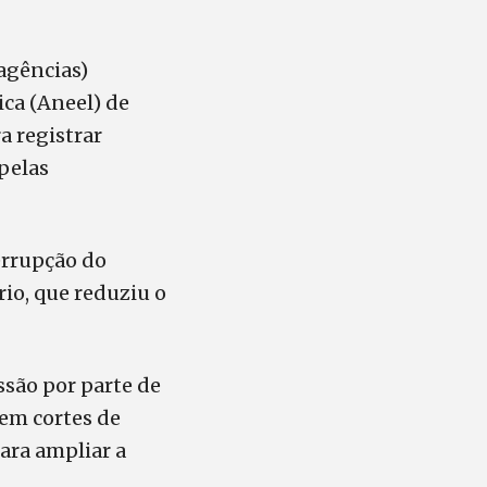
agências)
ica (Aneel) de
a registrar
pelas
errupção do
io, que reduziu o
ssão por parte de
gem cortes de
ara ampliar a