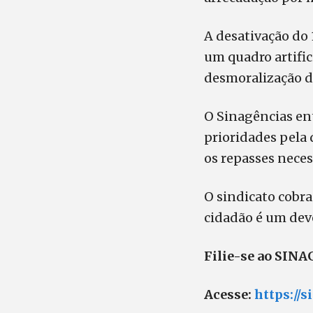
A desativação do 
um quadro artific
desmoralização da
O Sinagências ent
prioridades pela 
os repasses neces
O sindicato cobra
cidadão é um deve
Filie-se ao SIN
Acesse:
https://s