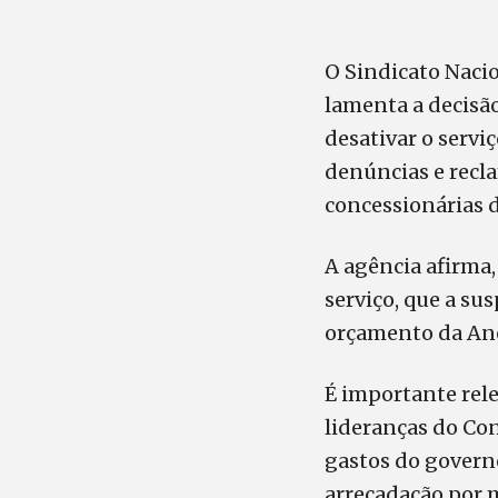
O Sindicato Naci
lamenta a decisão
desativar o serviç
denúncias e recl
concessionárias d
A agência afirma
serviço, que a s
orçamento da Ane
É importante rele
lideranças do Con
gastos do govern
arrecadação por m