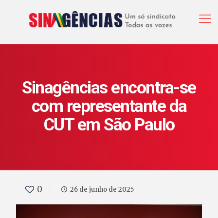
Sinagências encontra-se
com representante da
CUT em São Paulo
0
26 de junho de 2025