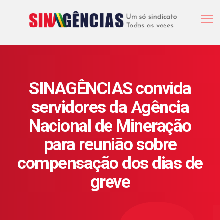
SINAGÊNCIAS convida
servidores da Agência
Nacional de Mineração
para reunião sobre
compensação dos dias de
greve