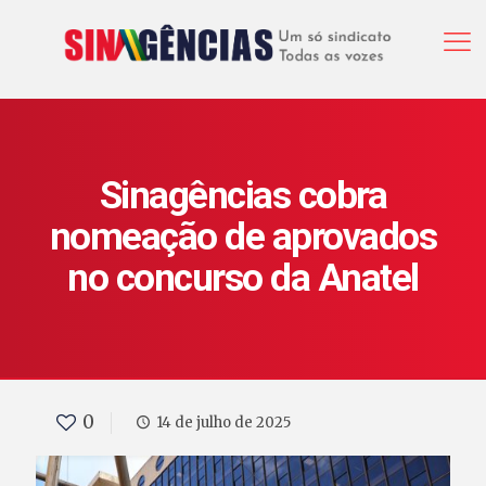
Sinagências cobra
nomeação de aprovados
no concurso da Anatel
0
14 de julho de 2025