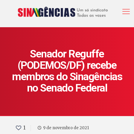
Senador Reguffe
(PODEMOS/DF) recebe
membros do Sinagências
no Senado Federal
1
9 de novembro de 2021