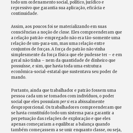
todo um ordenamento social, político, jurídico e
repressivo que garantia sua aplicação, eficácia e
continuidade.
Assim, aos poucos foi se materializando em suas
consciências a noção de
classe.
Eles compreenderam que
a relação patrão-empregado não era tão-somente uma
relação de um-para-um, mas uma relação entre
conjuntos de forças. A força do patrão não vinha
simplesmente da força física que ele pudesse ter – e em
geral não tinha – nem da quantidade de dinheiro que
possuísse, e sim, que havia toda uma estrutura
econômica-social-estatal que sustentava seu poder de
mando.
Portanto, ainda que trabalhador e patrão fossem uma
pessoa cada um se tomados com indivíduos, o poder
social que eles possuíam
per si
era abissalmente
desproporcional. Os trabalhadores compreenderam que
se havia constituído todo um sistema para garantir a
perpetuação das relações de exploração e que eles
apenas começariam a equilibrar a balança quando
também começassem a se unir enquanto classe, ou seja,