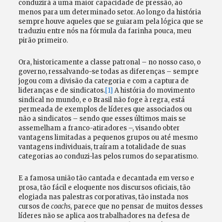
conduzirá a uma maior capacidade de pressão, ao
menos para um determinado setor. Ao longo da história
sempre houve aqueles que se guiaram pela lógica que se
traduziu entre nós na fórmula da farinha pouca, meu
pirão primeiro.
Ora, historicamente a classe patronal – no nosso caso, o
governo, ressalvando-se todas as diferenças – sempre
jogou com a divisão da categoria e com a captura de
lideranças e de sindicatos.
[1]
A história do movimento
sindical no mundo, e o Brasil não foge à regra, está
permeada de exemplos de líderes que associados ou
não a sindicatos – sendo que esses últimos mais se
assemelham a franco-atiradores –, visando obter
vantagens limitadas a pequenos grupos ou até mesmo
vantagens individuais, traíram a totalidade de suas
categorias ao conduzi-las pelos rumos do separatismo.
E a famosa união tão cantada e decantada em verso e
prosa, tão fácil e eloquente nos discursos oficiais, tão
elogiada nas palestras corporativas, tão instada nos
cursos de
coachs
, parece que no pensar de muitos desses
líderes não se aplica aos trabalhadores na defesa de