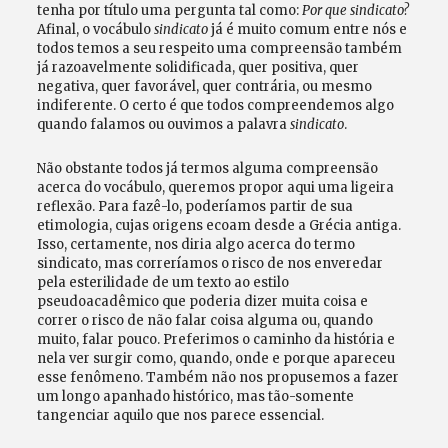
tenha por título uma pergunta tal como:
Por que sindicat
o?
Afinal, o vocábulo
sindicato
já é muito comum entre nós e
todos temos a seu respeito uma compreensão também
já razoavelmente solidificada, quer positiva, quer
negativa, quer favorável, quer contrária, ou mesmo
indiferente. O certo é que todos compreendemos algo
quando falamos ou ouvimos a palavra
sindicato
.
Não obstante todos já termos alguma compreensão
acerca do vocábulo, queremos propor aqui uma ligeira
reflexão. Para fazê-lo, poderíamos partir de sua
etimologia, cujas origens ecoam desde a Grécia antiga.
Isso, certamente, nos diria algo acerca do termo
sindicato, mas correríamos o risco de nos enveredar
pela esterilidade de um texto ao estilo
pseudoacadêmico que poderia dizer muita coisa e
correr o risco de não falar coisa alguma ou, quando
muito, falar pouco. Preferimos o caminho da história e
nela ver surgir como, quando, onde e porque apareceu
esse fenômeno. Também não nos propusemos a fazer
um longo apanhado histórico, mas tão-somente
tangenciar aquilo que nos parece essencial.