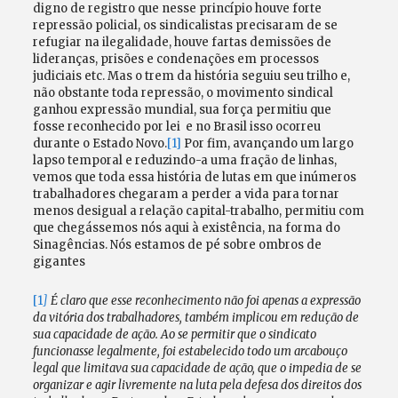
digno de registro que nesse princípio houve forte
repressão policial, os sindicalistas precisaram de se
refugiar na ilegalidade, houve fartas demissões de
lideranças, prisões e condenações em processos
judiciais etc. Mas o trem da história seguiu seu trilho e,
não obstante toda repressão, o movimento sindical
ganhou expressão mundial, sua força permitiu que
fosse reconhecido por lei e no Brasil isso ocorreu
durante o Estado Novo.
[1]
Por fim, avançando um largo
lapso temporal e reduzindo-a uma fração de linhas,
vemos que toda essa história de lutas em que inúmeros
trabalhadores chegaram a perder a vida para tornar
menos desigual a relação capital-trabalho, permitiu com
que chegássemos nós aqui à existência, na forma do
Sinagências. Nós estamos de pé sobre ombros de
gigantes
[1
]
É claro que esse reconhecimento não foi apenas a expressão
da vitória dos trabalhadores, também implicou em redução de
sua capacidade de ação. Ao se permitir que o sindicato
funcionasse legalmente, foi estabelecido todo um arcabouço
legal que limitava sua capacidade de ação, que o impedia de se
organizar e agir livremente na luta pela defesa dos direitos dos