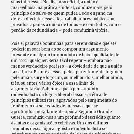
seus interesses. No discurso oficial, a união é
maravilhosa; na prática sindical, conduzem-se pelo
princípio do salve-se quem puder. Ledo engano, na
defesa dos interesses dos trabalhadores públicos ou
privados, apenas a união de todos – e com todos, com o
perdão da redundância – pode conduzir à vitória.
Pois é, palavras bonitinhas para serem ditas e que até
poderiam soar bem ao se compor um argumento
presente em algum infoproduto de baixa qualidade de
um
coach
qualquer. Seria fácil repetir – embora não
menos verdadeiro por isso – a obviedade de que a união
faz a força. Frente a esse apelo aparentemente ingênuo
pela união, surge logo um, ou melhor, dois; melhor ainda,
três, ou antes, vários óbices a essa linha de
argumentação. Sabemos que o pensamento
individualista da lógica liberal clássica, a ética de
princípios utilitaristas, agravados pelo surgimento do
fenômeno da sociedade de massas e que se
aprofundou, notadamente após a Segunda Grande
Guerra, conduziu-nos a um profundo descrédito quanto
às lutas e organizações coletivas. Um dos últimos
produtos dessa lógica egoísta e individualista se