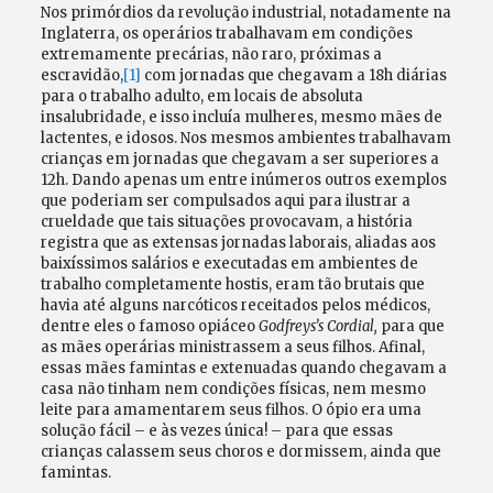
Nos primórdios da revolução industrial, notadamente na
Inglaterra, os operários trabalhavam em condições
extremamente precárias, não raro, próximas a
escravidão,
[1]
com jornadas que chegavam a 18h diárias
para o trabalho adulto, em locais de absoluta
insalubridade, e isso incluía mulheres, mesmo mães de
lactentes, e idosos. Nos mesmos ambientes trabalhavam
crianças em jornadas que chegavam a ser superiores a
12h. Dando apenas um entre inúmeros outros exemplos
que poderiam ser compulsados aqui para ilustrar a
crueldade que tais situações provocavam, a história
registra que as extensas jornadas laborais, aliadas aos
baixíssimos salários e executadas em ambientes de
trabalho completamente hostis, eram tão brutais que
havia até alguns narcóticos receitados pelos médicos,
dentre eles o famoso opiáceo
Godfreys’s Cordial,
para que
as mães operárias ministrassem a seus filhos. Afinal,
essas mães famintas e extenuadas quando chegavam a
casa não tinham nem condições físicas, nem mesmo
leite para amamentarem seus filhos. O ópio era uma
solução fácil – e às vezes única! – para que essas
crianças calassem seus choros e dormissem, ainda que
famintas.