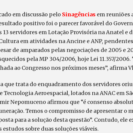
cado em discussão pelo
Sinagências
em reuniões 
ultado positivo foi o parecer favorável do Govern
s 13 servidores em Lotação Provisória na Anatel e d
 Cultura em atividades na Ancine e ANP, pendentes
apesar de amparados pelas negociações de 2005 e 2
uecidos pela MP 304/2006, hoje Lei 11.357/2006. “
hada ao Congresso nos próximos meses”, afirma Vl
ta que trata do enquadramento dos servidores ori
 Tecnologia Aeroespacial, lotados na ANAC em São
mir Nepomuceno afirmou que “é consenso absolut
neração. Temos o compromisso de apresentar o m
osta para a solução desta questão”. Contudo, ele 
s estudos sobre duas soluções viáveis.