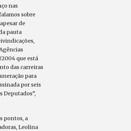
nço nas
 falamos sobre
 apesar de
da pauta
ivindicações,
 Agências
/2004 que está
to das carreiras
muneração para
ssinada por seis
os Deputados”,
s pontos, a
doras, Leolina