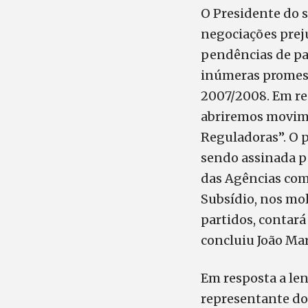
O Presidente do s
negociações preju
pendências de pau
inúmeras promess
2007/2008. Em re
abriremos movime
Reguladoras”. O 
sendo assinada p
das Agências com
Subsídio, nos mol
partidos, contar
concluiu João Mar
Em resposta a le
representante do