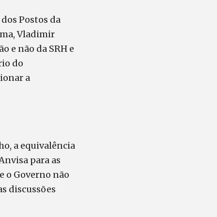
s dos Postos da
ma, Vladimir
ão e não da SRH e
rio do
ionar a
o, a equivalência
Anvisa para as
ue o Governo não
tas discussões