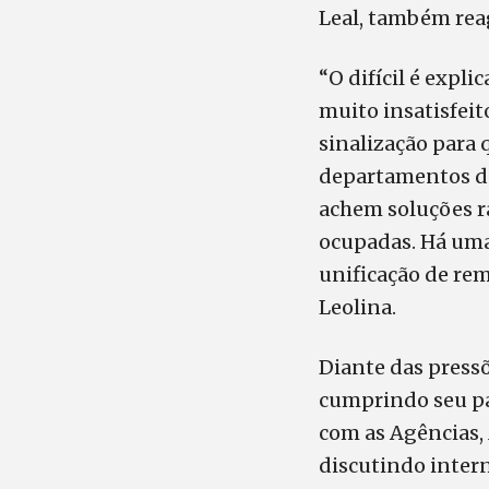
Leal, também reag
“O difícil é expli
muito insatisfei
sinalização para 
departamentos de
achem soluções rá
ocupadas. Há uma
unificação de re
Leolina.
Diante das press
cumprindo seu pap
com as Agências,
discutindo inter