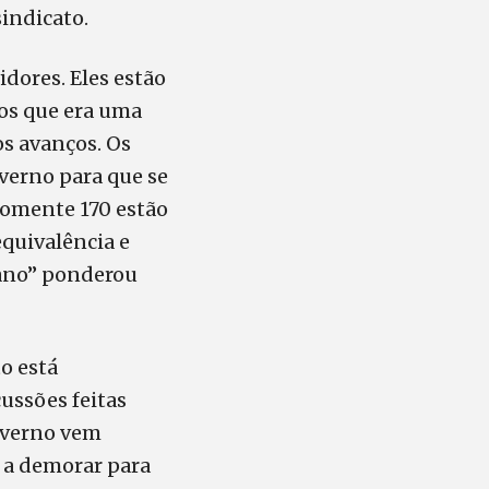
sindicato.
idores. Eles estão
os que era uma
os avanços. Os
erno para que se
 somente 170 estão
quivalência e
 ano” ponderou
o está
ussões feitas
Governo vem
 a demorar para