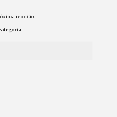
róxima reunião.
categoria