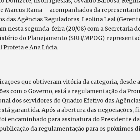
do Donizete, Ilson Iglesias, Osvaldo Barbosa, Regi
 e Marcus Rama – acompanhados da representant
 das Agências Reguladoras, Leolina Leal (Gerent
am nesta segunda-feira (20/08) com a Secretaria d
stério do Planejamento (SRH/MPOG), representad
 Profeta e Ana Lúcia.
icações que obtiveram vitória da categoria, desde 
ções com o Governo, está a regulamentação da Pro
nal dos servidores do Quadro Efetivo das Agências
stá garantida. Após a abertura das negociações, f
 foi encaminhado para assinatura do Presidente da
publicação da regulamentação para os próximos dia