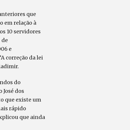
anteriores que
o em relação à
os 10 servidores
 de
006 e
A correção da lei
adimir.
undos do
 José dos
o que existe um
ais rápido
explicou que ainda