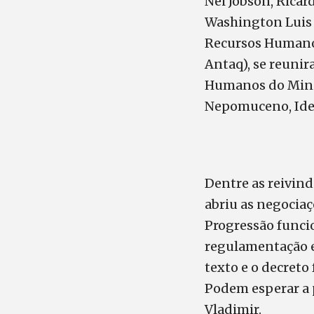
Nei Jobson, Ricar
Washington Luis
Recursos Humanos
Antaq), se reunir
Humanos do Mini
Nepomuceno, Idel
Dentre as reivind
abriu as negocia
Progressão funcio
regulamentação e
texto e o decreto
Podem esperar a 
Vladimir.