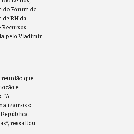
naldo Lemos,
e do Fórum de
e de RH da
e Recursos
a pelo Vladimir
a reunião que
moção e
. “A
inalizamos o
 República.
s”, ressaltou