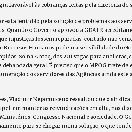
iu favorável às cobranças feitas pela diretoria do 
car esta lentidão pela solução de problemas aos serv
tos. Quando o Governo aprovou a GDATR acreditam
que injustiças fossem reparadas, contudo não vem
 Recursos Humanos pedem a sensibilidade do Gov
pidas. Só na Antaq, das 201 vagas para analistas,
 debandada geral. É preciso que o MPOG trate da e
muneração dos servidores das Agências ainda este
ões, Vladimir Nepomuceno ressaltou que o sindicat
el, em manter as reivindicações em alta, nas disc
 Ministérios, Congresso Nacional e sociedade. O 
namente para se chegar numa solução, o que tende