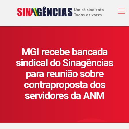
MGI recebe bancada
sindical do Sinagências
para reunião sobre
contraproposta dos
servidores da ANM