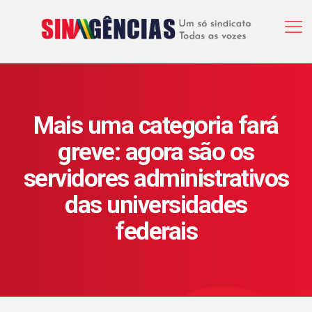
Mais uma categoria fará
greve: agora são os
servidores administrativos
das universidades
federais