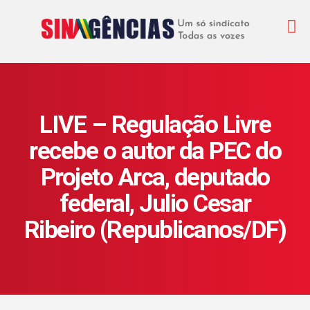
LIVE – Regulação Livre
recebe o autor da PEC do
Projeto Arca, deputado
federal, Julio Cesar
Ribeiro (Republicanos/DF)