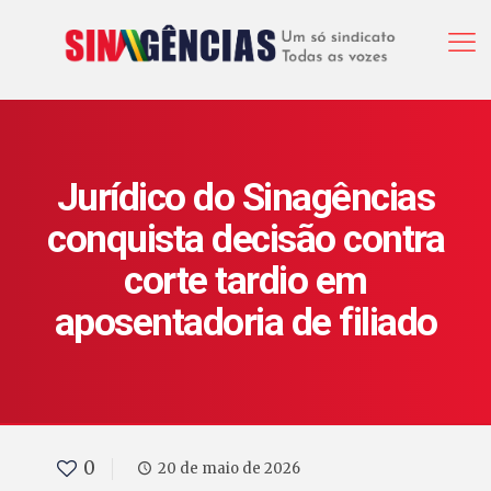
Jurídico do Sinagências
conquista decisão contra
corte tardio em
aposentadoria de filiado
0
20 de maio de 2026