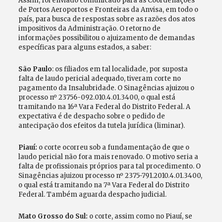
Assim, foi enviado comunicado para as Coordenações
de Portos Aeroportos e Fronteiras da Anvisa, em todo o
país, para busca de respostas sobre as razões dos atos
impositivos da Administração. O retorno de
informações possibilitou o ajuizamento de demandas
específicas para alguns estados, a saber:
São Paulo
: os filiados em tal localidade, por suposta
falta de laudo pericial adequado, tiveram corte no
pagamento da Insalubridade. O Sinagências ajuizou o
processo nº 23756-092.010.4.01.3400, o qual está
tramitando na 16ª Vara Federal do Distrito Federal. A
expectativa é de despacho sobre o pedido de
antecipação dos efeitos da tutela jurídica (liminar).
Piauí:
o corte ocorreu sob a fundamentação de que o
laudo pericial não fora mais renovado. O motivo seria a
falta de profissionais próprios para tal procedimento. O
Sinagências ajuizou processo nº 2375-791.2010.4.01.3400,
o qual está tramitando na 7ª Vara Federal do Distrito
Federal. Também aguarda despacho judicial.
Mato Grosso do Sul:
o corte, assim como no Piauí, se