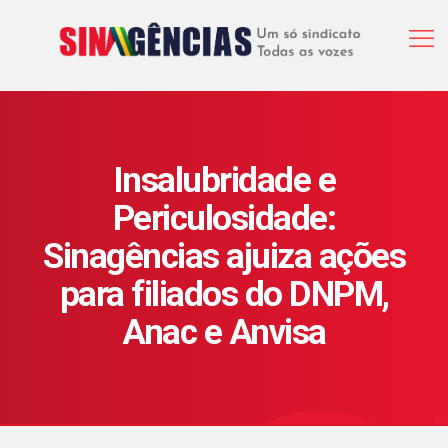
Insalubridade e
Periculosidade:
Sinagências ajuiza ações
para filiados do DNPM,
Anac e Anvisa