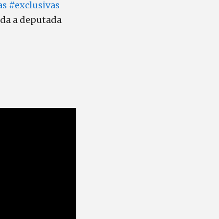
as
#exclusivas
ada a deputada