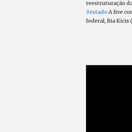
reestruturação da
#estado
A live co
federal, Bia Kicis