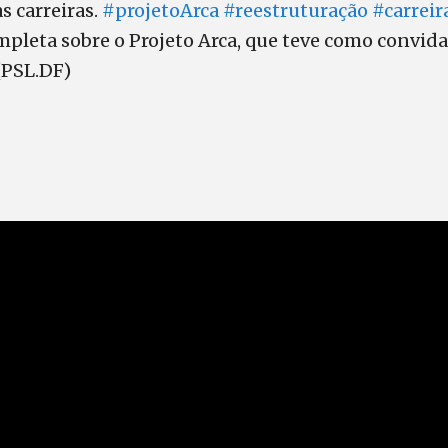
s carreiras.
#projetoArca
#reestruturação
#carreir
mpleta sobre o Projeto Arca, que teve como convid
 (PSL.DF)