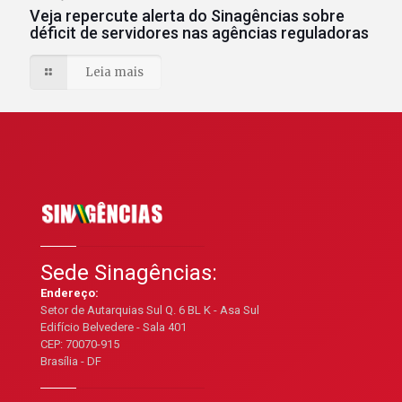
Veja repercute alerta do Sinagências sobre
déficit de servidores nas agências reguladoras
Leia mais
Sede Sinagências:
Endereço:
Setor de Autarquias Sul Q. 6 BL K - Asa Sul
Edifício Belvedere - Sala 401
CEP: 70070-915
Brasília - DF