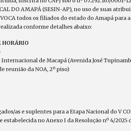
tuída, inscrita no CNPJ sob o nº 07.292.167/0001-1
L DO AMAPÁ (SESIN-AP), no uso de suas atribuiç
NVOCA todos os filiados do estado do Amapá para
realizada conforme detalhes abaixo:
 E HORÁRIO
5
to Internacional de Macapá (Avenida José Tupinamb
de reunião da NOA, 2º piso)
egados/as e suplentes para a Etapa Nacional do V 
e estabelecida no Anexo I da Resolução nº 4/2025 