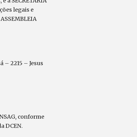
2, e a SECRETARIA
ões legais e
 a ASSEMBLEIA
á – 2215 – Jesus
CONSAG, conforme
da DCEN.