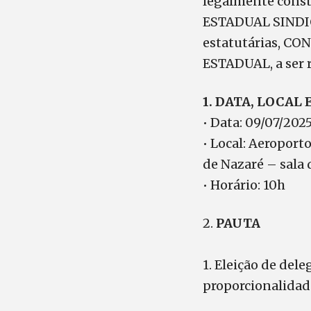
legalmente consti
ESTADUAL SINDICA
estatutárias, CO
ESTADUAL, a ser 
1. DATA, LOCAL
• Data: 09/07/202
• Local: Aeropor
de Nazaré – sala 
• Horário: 10h
2.
PAUTA
1. Eleição de del
proporcionalidad