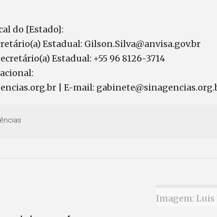
cal do [Estado]:
cretário(a) Estadual: Gilson.Silva@anvisa.gov.br
Secretário(a) Estadual: +55 96 8126-3714
acional:
encias.org.br | E-mail: gabinete@sinagencias.org.
ências
Imagem: Luis 