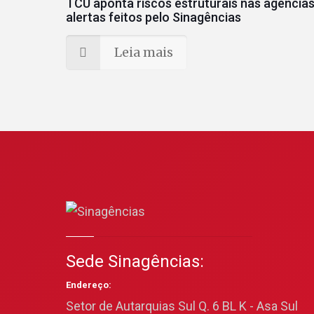
TCU aponta riscos estruturais nas agências
alertas feitos pelo Sinagências
Leia mais
Sede Sinagências:
Endereço:
Setor de Autarquias Sul Q. 6 BL K - Asa Sul