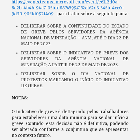
https://events.teams.microsoft.com/event/e61f2d0a-
8e2b-4b46-94a7-05bfd8874599@52cf62d3-345b-4cc0-
9d30-9051d092f409
para tratar sobre a seguinte pauta:
DELIBERAR SOBRE A CONTINUIDADE DO ESTADO
DE GREVE PELOS SERVIDORES DA AGÊNCIA
NACIONAL DE MINERAÇÃO – ANM, ATÉ O DIA 22 DE
MAIO DE 2023.
DELIBERAR SOBRE O INDICATIVO DE GREVE DOS
SERVIDORES DA AGÊNCIA NACIONAL DE
MINERAÇÃO, A PARTIR DE 22 DE MAIO DE 2023.
DELIBERAR SOBRE O DIA NACIONAL DE
PROTESTOS MARCANDO O INÍCIO DO INDICATIVO
DE GREVE.
NOTAS:
O Indicativo de greve é deflagrado pelos trabalhadores
para estabelecer uma data mínima para se dar início a
greve. Contudo, esta decisão não é definitiva, podendo
ser alterada conforme a conjuntura que se apresentar
no contexto futuro.