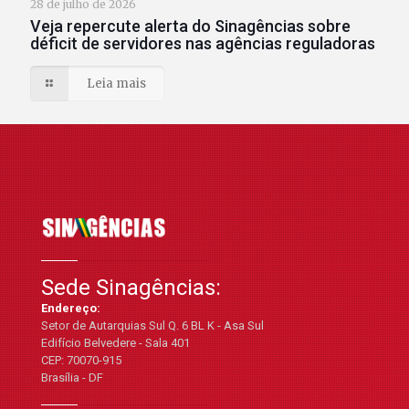
28 de julho de 2026
Veja repercute alerta do Sinagências sobre
déficit de servidores nas agências reguladoras
Leia mais
Sede Sinagências:
Endereço:
Setor de Autarquias Sul Q. 6 BL K - Asa Sul
Edifício Belvedere - Sala 401
CEP: 70070-915
Brasília - DF