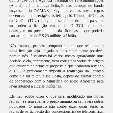
quinta (29) que a Agência Nacional de Telecomunicações
(Anatel) fará uma nova licitação das licenças de banda
larga sem fio (WiMAX). Segundo ele, as novas regras
devem atender às exigências feitas pelo Tribunal de Contas
da União (TCU) que, em setembro do ano passado,
suspendeu a licitação em curso. O TCU encontrou
defasagem no preço mínimo das licenças, o que poderia
causar prejuízo de R$ 23 milhões à União.
Nós estamos, primeiro, empenhados em que realmente a
nova licitação seja lançada o mais rapidamente possível,
porque nós já estamos há vários meses aguardando uma
decisão, e ela, certamente, vem corrigir os vícios de origem
que existiam na primeira proposta e que acabaram levando
o TCU a praticamente impedir a realização da licitação
como ela foi feita", disse Costa, depois de assinar acordo
de cooperação com o Ministério do Meio Ambiente para
levar internet a aldeias indígenas.
Ele não soube dizer o que será modificado nas novas
regras – se será apenas o preço mínimo ou se haverá outras
novidades. O ministro não soube dizer quais serão as
regras de participação das concessionárias de telefonia fixa.