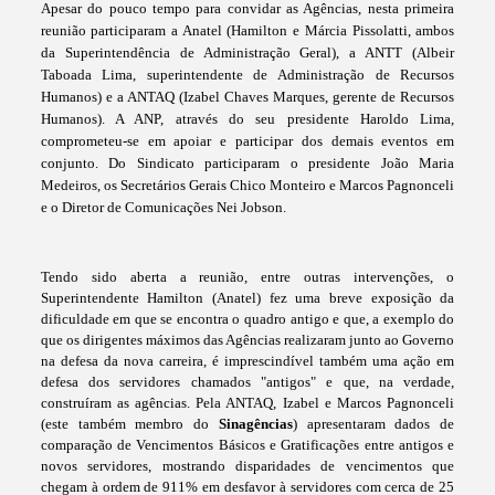
Apesar do pouco tempo para convidar as Agências, nesta primeira
reunião participaram a Anatel (Hamilton e Márcia Pissolatti, ambos
da Superintendência de Administração Geral), a ANTT (Albeir
Taboada Lima, superintendente de Administração de Recursos
Humanos) e a ANTAQ (Izabel Chaves Marques, gerente de Recursos
Humanos). A ANP, através do seu presidente Haroldo Lima,
comprometeu-se em apoiar e participar dos demais eventos em
conjunto. Do Sindicato participaram o presidente João Maria
Medeiros, os Secretários Gerais Chico Monteiro e Marcos Pagnonceli
e o Diretor de Comunicações Nei Jobson.
Tendo sido aberta a reunião, entre outras intervenções, o
Superintendente Hamilton (Anatel) fez uma breve exposição da
dificuldade em que se encontra o quadro antigo e que, a exemplo do
que os dirigentes máximos das Agências realizaram junto ao Governo
na defesa da nova carreira, é imprescindível também uma ação em
defesa dos servidores chamados "antigos" e que, na verdade,
construíram as agências. Pela ANTAQ, Izabel e Marcos Pagnonceli
(este também membro do
Sinagências
) apresentaram dados de
comparação de Vencimentos Básicos e Gratificações entre antigos e
novos servidores, mostrando disparidades de vencimentos que
chegam à ordem de 911% em desfavor à servidores com cerca de 25