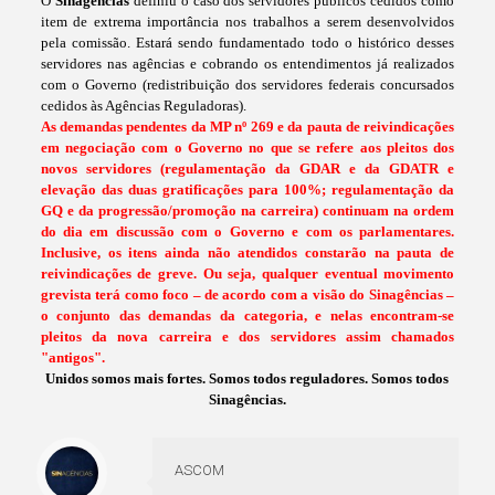
O
Sinagências
definiu o caso dos servidores públicos cedidos como
item de extrema importância nos trabalhos a serem desenvolvidos
pela comissão. Estará sendo fundamentado todo o histórico desses
servidores nas agências e cobrando os entendimentos já realizados
com o Governo (redistribuição dos servidores federais concursados
cedidos às Agências Reguladoras).
As demandas pendentes da MP nº 269 e da pauta de reivindicações
em negociação com o Governo no que se refere aos pleitos dos
novos servidores (regulamentação da GDAR e da GDATR e
elevação das duas gratificações para 100%; regulamentação da
GQ e da progressão/promoção na carreira) continuam na ordem
do dia em discussão com o Governo e com os parlamentares.
Inclusive, os itens ainda não atendidos constarão na pauta de
reivindicações de greve. Ou seja, qualquer eventual movimento
grevista terá como foco – de acordo com a visão do Sinagências –
o conjunto das demandas da categoria, e nelas encontram-se
pleitos da nova carreira e dos servidores assim chamados
"antigos".
Unidos somos mais fortes. Somos todos reguladores. Somos todos
Sinagências.
ASCOM