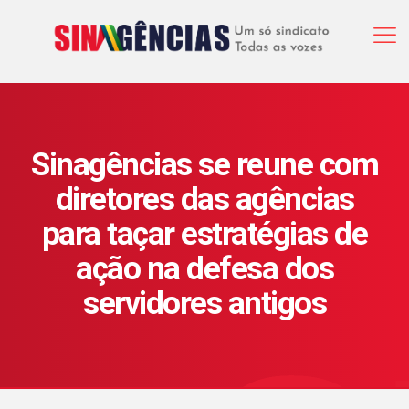
Sinagências se reune com
diretores das agências
para taçar estratégias de
ação na defesa dos
servidores antigos