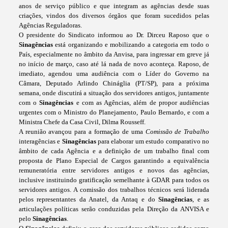
anos de serviço público e que integram as agências desde suas
criações, vindos dos diversos órgãos que foram sucedidos pelas
Agências Reguladoras.
O presidente do Sindicato informou ao Dr. Dirceu Raposo que o
Sinagências
está organizando e mobilizando a categoria em todo o
País, especialmente no âmbito da Anvisa, para ingressar em greve já
no início de março, caso até lá nada de novo aconteça. Raposo, de
imediato, agendou uma audiência com o Líder do Governo na
Câmara, Deputado Arlindo Chináglia (PT/SP), para a próxima
semana, onde discutirá a situação dos servidores antigos, juntamente
com o
Sinagências
e com as Agências, além de propor audiências
urgentes com o Ministro do Planejamento, Paulo Bernardo, e com a
Ministra Chefe da Casa Civil, Dilma Rousseff.
A reunião avançou para a formação de uma
Comissão de Trabalho
interagências e
Sinagências
para elaborar um estudo comparativo no
âmbito de cada Agência e a definição de um trabalho final com
proposta de Plano Especial de Cargos garantindo a equivalência
remuneratória entre servidores antigos e novos das agências,
inclusive instituindo gratificação semelhante à GDAR para todos os
servidores antigos. A comissão dos trabalhos técnicos será liderada
pelos representantes da Anatel, da Antaq e do
Sinagências
, e as
articulações políticas serão conduzidas pela Direção da ANVISA e
pelo
Sinagências
.