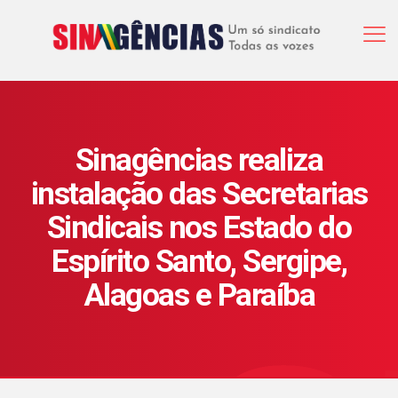
Sinagências realiza
instalação das Secretarias
Sindicais nos Estado do
Espírito Santo, Sergipe,
Alagoas e Paraíba