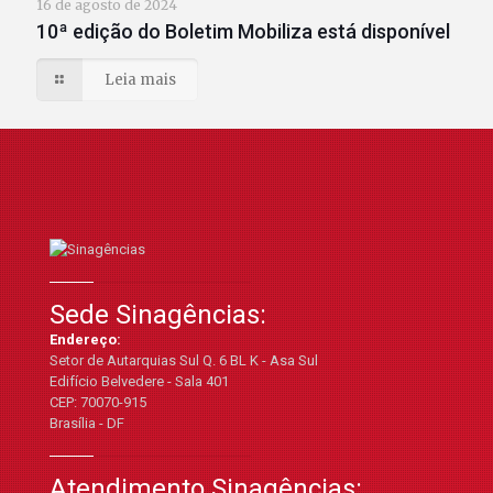
16 de agosto de 2024
10ª edição do Boletim Mobiliza está disponível
Leia mais
Sede Sinagências:
Endereço:
Setor de Autarquias Sul Q. 6 BL K - Asa Sul
Edifício Belvedere - Sala 401
CEP: 70070-915
Brasília - DF
Atendimento Sinagências: