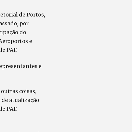
torial de Portos,
assado, por
cipação do
 Aeroportos e
de PAF.
representantes e
outras coisas,
 de atualização
de PAF.