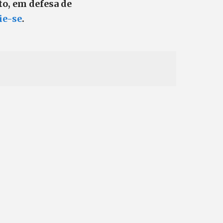
to, em defesa de
lie-se
.