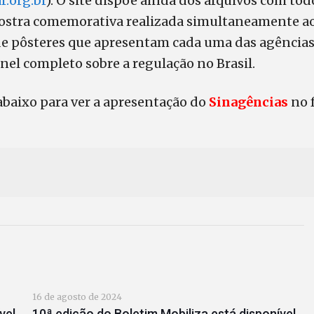
.org.br
). O site dispõe ainda dos arquivos com tod
stra comemorativa realizada simultaneamente ao
e pôsteres que apresentam cada uma das agências 
l completo sobre a regulação no Brasil.
abaixo para ver a apresentação do
Sinagências
no 
16 de agosto de 2024
vel
10ª edição do Boletim Mobiliza está disponível