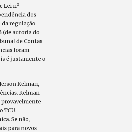
e Lei nº
ependência dos
 da regulação.
 (de autoria do
ribunal de Contas
ências foram
is é justamente o
.
 Jerson Kelman,
gências. Kelman
s provavelmente
 o TCU.
ica. Se não,
ais para novos