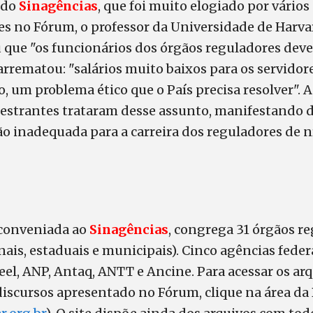
 do
Sinagências
, que foi muito elogiado por vários
s no Fórum, o professor da Universidade de Harva
que "os funcionários dos órgãos reguladores dev
rrematou: "salários muito baixos para os servidor
o, um problema ético que o País precisa resolver". 
alestrantes trataram desse assunto, manifestando 
ção inadequada para a carreira dos reguladores de n
 conveniada ao
Sinagências
, congrega 31 órgãos r
onais, estaduais e municipais). Cinco agências fede
eel, ANP, Antaq, ANTT e Ancine. Para acessar os ar
iscursos apresentado no Fórum, clique na área da B