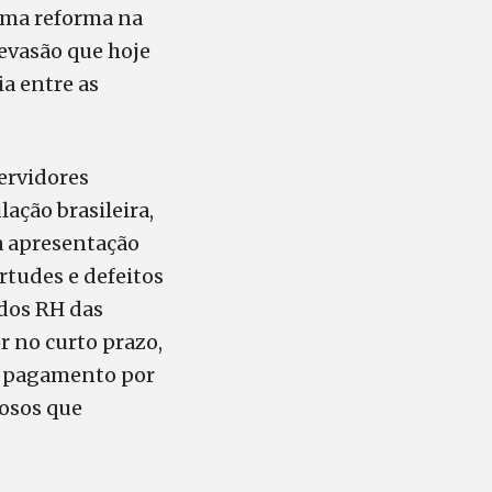
 uma reforma na
 evasão que hoje
a entre as
ervidores
ação brasileira,
 a apresentação
rtudes e defeitos
 dos RH das
r no curto prazo,
 o pagamento por
tosos que