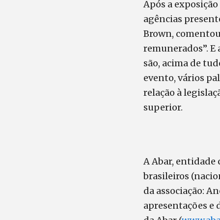
Após a exposição
agências presente
Brown, comentou 
remunerados”. E a
são, acima de tud
evento, vários p
relação à legisla
superior.
A Abar, entidade
brasileiros (naci
da associação: An
apresentações e d