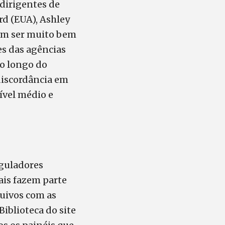
 dirigentes de
rd (EUA), Ashley
em ser muito bem
es das agências
Ao longo do
discordância em
ível médio e
eguladores
rais fazem parte
quivos com as
iblioteca do site