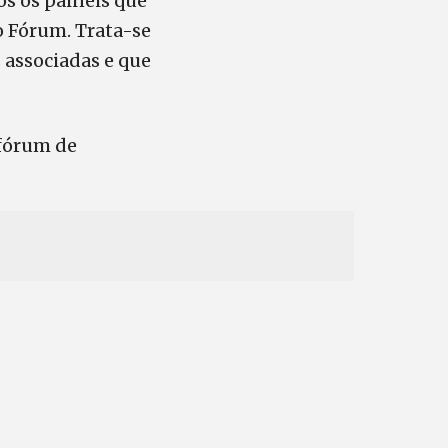
os os painéis que
 Fórum. Trata-se
associadas e que
fórum de