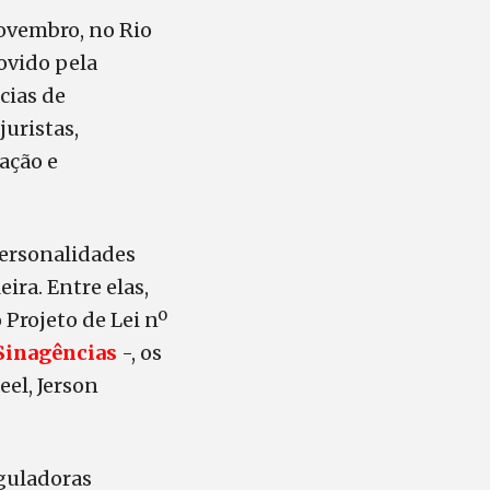
novembro, no Rio
ovido pela
cias de
juristas,
ação e
personalidades
ira. Entre elas,
Projeto de Lei nº
Sinagências
-, os
eel, Jerson
eguladoras