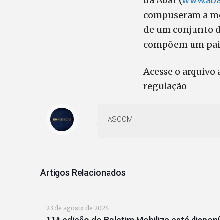
da Abar (
www.abar
compuseram a mo
de um conjunto d
compõem um paine
Acesse o arquivo 
regulação
ASCOM
Artigos Relacionados
23 de agosto de 2024
11ª edição do Boletim Mobiliza está disponí