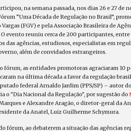
rticipou, na semana passada, nos dias 26 e 27 de 
o Fórum “Uma Década de Regulação no Brasil”, prom
Vargas (FGV) e pela Associação Brasileira de Agên
 O evento reuniu cerca de 200 participantes, entre 
os das agências, estudiosos, especialistas em regul
overno, além de convidados estrangeiros.
do fórum, as entidades promotoras agraciaram 10 
caram na última década a favor da regulação brasile
utado federal Arnaldo Jardim (PPS/SP) – autor do 
ia o "Dia Nacional da Regulação", por sugestão do
 Marques e Alexandre Aragão, o diretor-geral da An
esidente da Anatel, Luiz Guilherme Schymura.
do fórum, ao debaterem a situação das agências r