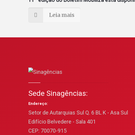
Leia mais
Sede Sinagências:
Endereço:
Setor de Autarquias Sul Q. 6 BL K - Asa Sul
Edifício Belvedere - Sala 401
CEP: 70070-915