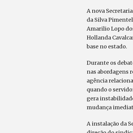
A nova Secretaria
da Silva Pimente
Amarilio Lopo dos
Hollanda Cavalca
base no estado.
Durante os debate
nas abordagens re
agência relacion
quando o servido
gera instabilidad
mudança imediata
A instalação da 
direção do sindic