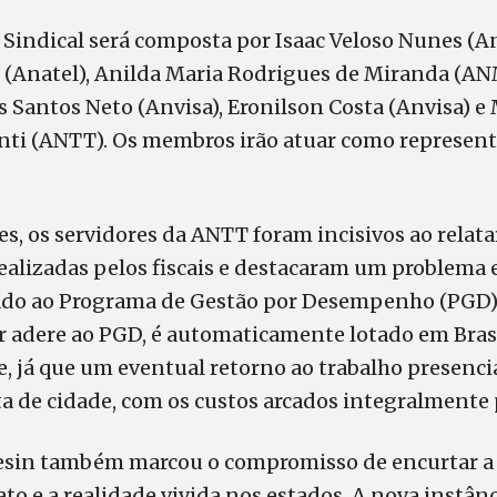
 Sindical será composta por Isaac Veloso Nunes (An
l (Anatel), Anilda Maria Rodrigues de Miranda (AN
 Santos Neto (Anvisa), Eronilson Costa (Anvisa) e
nti (ANTT). Os membros irão atuar como represent
s, os servidores da ANTT foram incisivos ao relat
alizadas pelos fiscais e destacaram um problema 
ado ao Programa de Gestão por Desempenho (PGD).
r adere ao PGD, é automaticamente lotado em Brasí
e, já que um eventual retorno ao trabalho presencia
 de cidade, com os custos arcados integralmente p
Sesin também marcou o compromisso de encurtar a 
ato e a realidade vivida nos estados. A nova instân