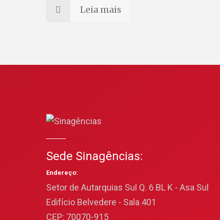
Leia mais
Sede Sinagências:
Endereço:
Setor de Autarquias Sul Q. 6 BL K - Asa Sul
Edifício Belvedere - Sala 401
CEP: 70070-915