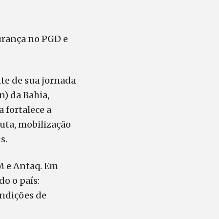
urança no PGD e
te de sua jornada
n) da Bahia,
 fortalece a
uta, mobilização
s.
M e Antaq. Em
do o país:
ondições de