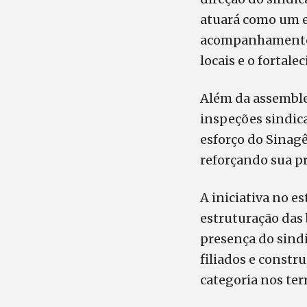
atuará como um el
acompanhamento c
locais e o fortale
Além da assemble
inspeções sindica
esforço do Sinagê
reforçando sua p
A iniciativa no e
estruturação das 
presença do sindi
filiados e constr
categoria nos terr