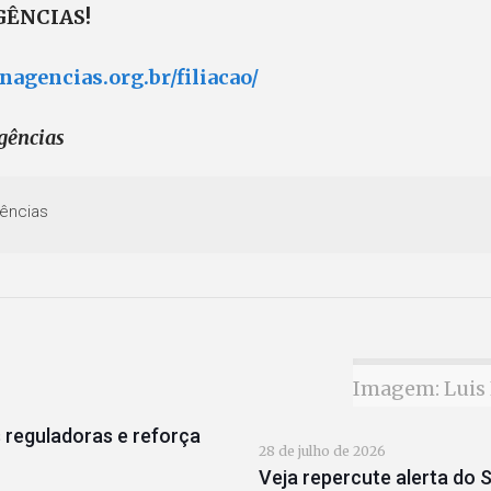
AGÊNCIAS!
inagencias.org.br/filiacao/
gências
ências
Imagem: Luis 
 reguladoras e reforça
28 de julho de 2026
Veja repercute alerta do S