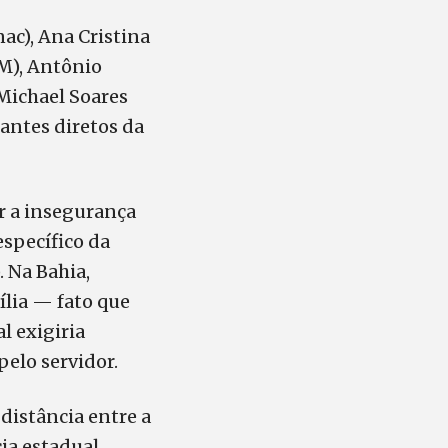
ac), Ana Cristina
M), Antônio
 Michael Soares
antes diretos da
ar a insegurança
específico da
 Na Bahia,
lia — fato que
l exigiria
elo servidor.
distância entre a
cia estadual