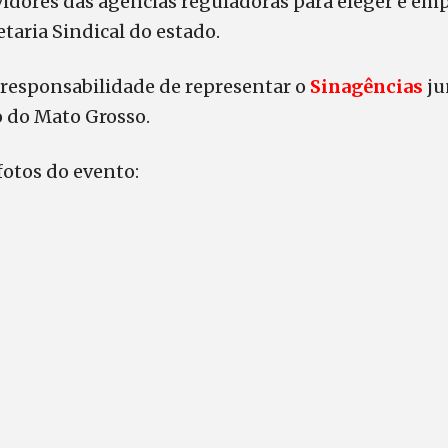
rvidores das agências reguladoras para eleger e em
aria Sindical do estado.
a responsabilidade de representar o
Sinagências
ju
o do Mato Grosso.
fotos do evento: