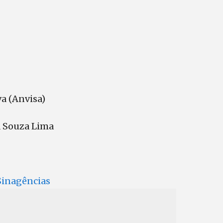
a (Anvisa)
a Souza Lima
 Sinagências