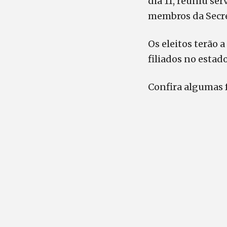
dia 11, reuniu se
membros da Secret
Os eleitos terão 
filiados no estad
Confira algumas 