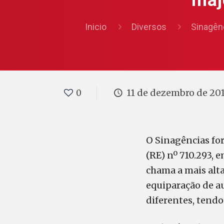
maj
Inicio
Diversos
Sinagên
11 de dezembro de 20
0
O Sinagências fo
(RE) nº 710.293, 
chama a mais alta
equiparação de au
diferentes, tend