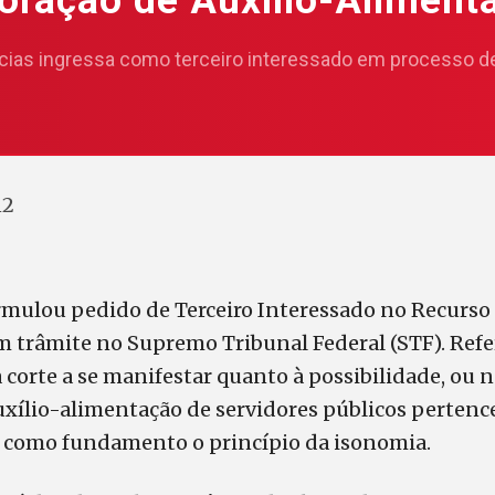
oração de Auxílio-Aliment
cias ingressa como terceiro interessado em processo de
12
rmulou pedido de Terceiro Interessado no Recurso
em trâmite no Supremo Tribunal Federal (STF). Ref
 corte a se manifestar quanto à possibilidade, ou n
xílio-alimentação de servidores públicos pertence
o como fundamento o princípio da isonomia.