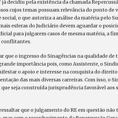
 já decidiu pela existência da chamada Repercussã
ssos cujos temas possuam relevância do ponto de 
 e social, o que autoriza a análise da matéria pelo 
emais esferas do Judiciário devem aguardar o posi
udicial para julgarem casos de mesma matéria, a fi
 conflitantes.
ar que o ingresso do Sinagências na qualidade de t
grande importância pois, como Assistente, o Sindi
festar o apoio e interesse na conquista do direit
entação das mais diversas carreiras. Com isso, o Si
que seja construída jurisprudência favorável aos 
ressaltar que o julgamento do RE em questão não t
os, mas com o reconhecimento da Repercussão Geral