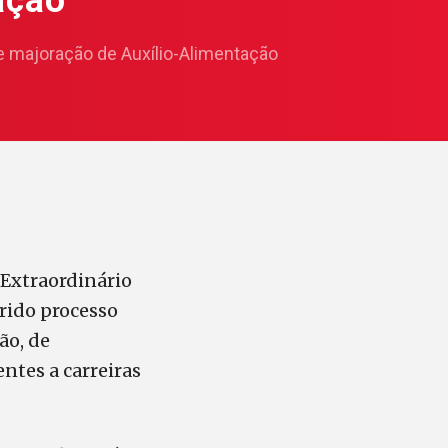
ação
 majoração de Auxílio-Alimentação
 Extraordinário
erido processo
ão, de
ntes a carreiras