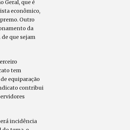
o Geral, que é
vista econômico,
Supremo. Outro
cionamento da
m de que sejam
erceiro
cato tem
o de equiparação
ndicato contribui
servidores
erá incidência
 do tema, o