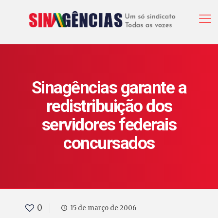
Sinagências garante a
redistribuição dos
servidores federais
concursados
0
15 de março de 2006