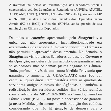
A investida na defesa da redistribuição dos servidores federais
concursados, cedidos às Agências Reguladoras (ANVISA, ANATEL,
ANTT, ANP, ANTAQ, ANEEL, ANS, ANCINE e ANA), através da MP
nº 269/2005, se deu a partir das Emendas dos Deputados Inácio
Arruda (PC do B/CE) e Rosinha (PT/PR), ainda quando de sua
tramitação na Câmara dos Deputados.
De todas as
emendas
apresentadas pelo
Sinagências
, a
única que não apresentava inconstitucionalidade era
exatamente a dos cedidos. O Governo tratorou na Câmara e
não permitiu a aprovação dessa emenda. No Senado, o
Sinagências
visitou vários Senadores da base do Governo e
da Oposição, na defesa de um acordo que garantisse, não
só os cedidos, mas os demais pleitos negados na Câmara.
Tudo, porém, através de uma outra Medida Provisória que
garantisse o aumento da GDAR/GDATR para 100 por
cento; a Equivalência Remuneratória entre os quadros de
servidores antigos e novos das Agências e, também, a
redistribuição dos servidores cedidos. Em várias reuniões
com a relatora da MP nº 269/2005 no Senado, Senadora
Fátima Cleide (PT/RO), foi posta a necessidade de garantir,
já nesta Medida, pelo menos, a redistribuição dos cedidos,
considerando que não há geração de despesa para o