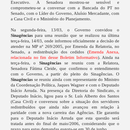
Executivo. A Senadora mostrou-se sensível e
comprometeu-se a conversar com a Bancada do PT no
Senado, com o Líder do Governo, Aluísio Mercadante, com
a Casa Civil e o Ministério do Planejamento.
Na segunda-feira, 13/03, o Governo convidou o
Sinagências
para uma reunião que se realizou na última
terça-feira, 14/03, onde informou oficialmente a decisão de
atender na MP nº 269/2005, por Emenda da Relatoria, no
Senado, a redistribuição dos cedidos (
Emenda Anexa,
relacionada no fim desse Boletim Informativo
). Ainda na
terça-feira, o
Sinagências
se reuniu com a Relatora,
Senadora Fátima Cleide, que confirmou o entendimento
com o Governo, a partir do pleito do
Sinagências
. O
Sinagências
se reuniu ainda com representante do Ministro
da Coordenação Política, Jaques Wagner e com o Deputado
Inácio Arruda. Na presença da
Diretoria
do Sindicato, o
Deputado Inácio, ligou para o Sr. Luís Alberto dos Santos
(Casa Civil) e conversou sobre a situação dos servidores
redistribuídos que ainda não avançou em relação à
paridade com a nova carreira das Agências. Ele garantiu
para o Deputado Inácio Arruda que esta questão será
tratada antes do final de maio/2006, considerando que o
prazo para estas demandas esgota-se em 30 de junho.