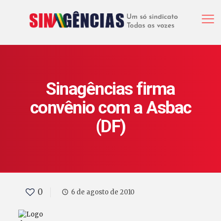
Sinagências firma
convênio com a Asbac
(DF)
0
6 de agosto de 2010