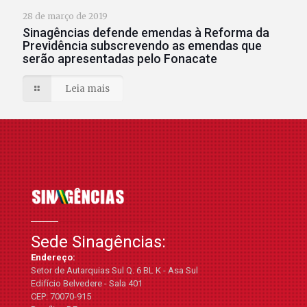
28 de março de 2019
Sinagências defende emendas à Reforma da
Previdência subscrevendo as emendas que
serão apresentadas pelo Fonacate
Leia mais
Sede Sinagências:
Endereço:
Setor de Autarquias Sul Q. 6 BL K - Asa Sul
Edifício Belvedere - Sala 401
CEP: 70070-915