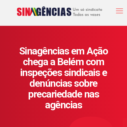
Sinagências em Ação
chega a Belém com
inspeções sindicais e
denúncias sobre
precariedade nas
agências