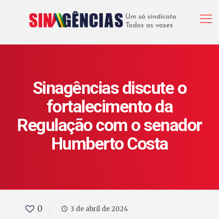
Sinagências discute o
fortalecimento da
Regulação com o senador
Humberto Costa
0
3 de abril de 2024