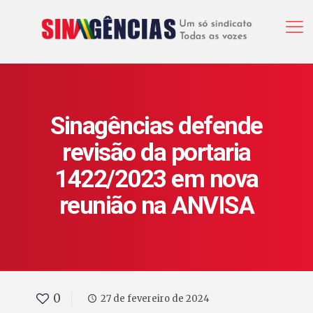
Sinagências defende
revisão da portaria
1422/2023 em nova
reunião na ANVISA
0
27 de fevereiro de 2024