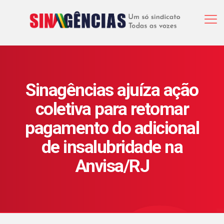
Sinagências ajuíza ação
coletiva para retomar
pagamento do adicional
de insalubridade na
Anvisa/RJ