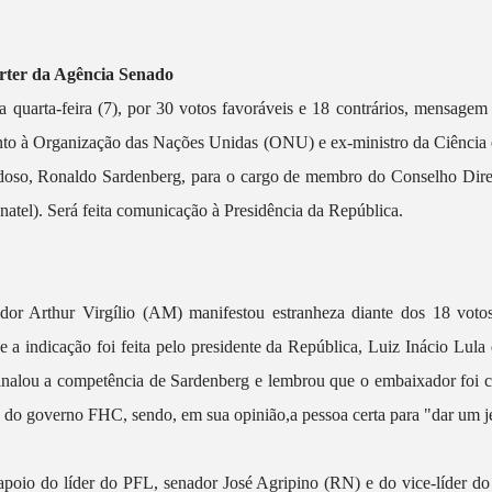
órter da Agência Senado
 quarta-feira (7), por 30 votos favoráveis e 18 contrários, mensagem 
nto à Organização das Nações Unidas (ONU) e ex-ministro da Ciência
oso, Ronaldo Sardenberg, para o cargo de membro do Conselho Dire
atel). Será feita comunicação à Presidência da República.
or Arthur Virgílio (AM) manifestou estranheza diante dos 18 voto
a indicação foi feita pelo presidente da República, Luiz Inácio Lula 
sinalou a competência de Sardenberg e lembrou que o embaixador foi ch
 do governo FHC, sendo, em sua opinião,a pessoa certa para "dar um je
 apoio do líder do PFL, senador José Agripino (RN) e do vice-líder do