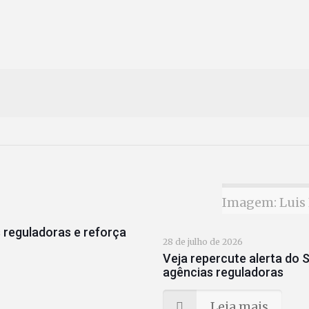
Imagem: Luis 
 reguladoras e reforça
28 de julho de 2026
Veja repercute alerta do S
agências reguladoras
Leia mais