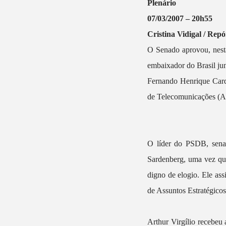
Plenário
07/03/2007 – 20h55
Cristina Vidigal / Rep
O Senado aprovou, nesta
embaixador do Brasil ju
Fernando Henrique Card
de Telecomunicações (An
O líder do PSDB, senad
Sardenberg, uma vez que 
digno de elogio. Ele as
de Assuntos Estratégicos
Arthur Virgílio recebeu