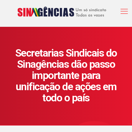
Secretarias Sindicais do
Sinagências dão passo
importante para
unificação de ações em
todo o país