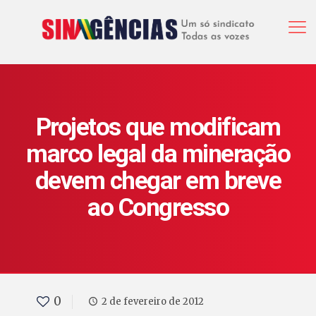
Projetos que modificam
marco legal da mineração
devem chegar em breve
ao Congresso
0
2 de fevereiro de 2012