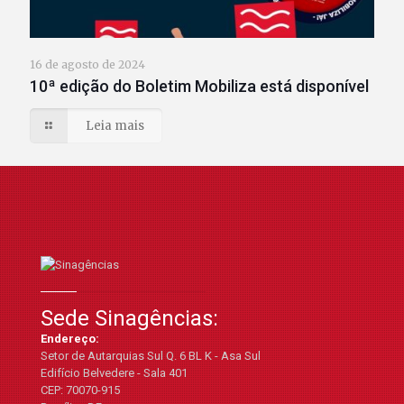
16 de agosto de 2024
10ª edição do Boletim Mobiliza está disponível
Leia mais
Sede Sinagências:
Endereço:
Setor de Autarquias Sul Q. 6 BL K - Asa Sul
Edifício Belvedere - Sala 401
CEP: 70070-915