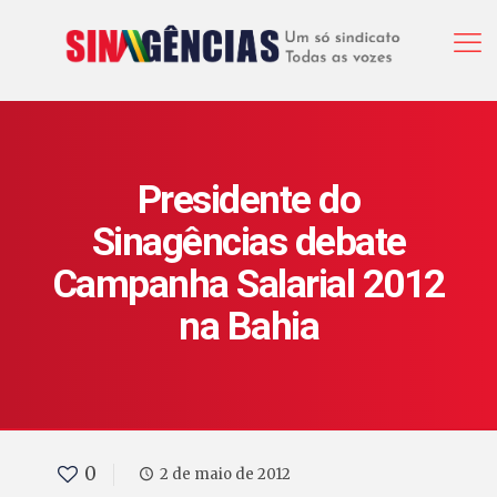
Presidente do
Sinagências debate
Campanha Salarial 2012
na Bahia
0
2 de maio de 2012