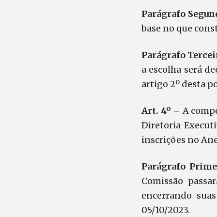
Parágrafo Segu
base no que const
Parágrafo Terce
a escolha será de
artigo 2º desta po
Art. 4º –
A compo
Diretoria Execut
inscrições no An
Parágrafo Prim
Comissão passará
encerrando suas
05/10/2023.