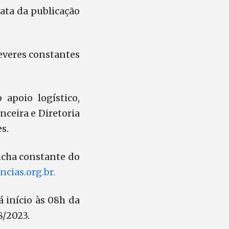
ata da publicação
everes constantes
 apoio logístico,
anceira e Diretoria
s.
icha constante do
cias.org.br.
á início às 08h da
8/2023.