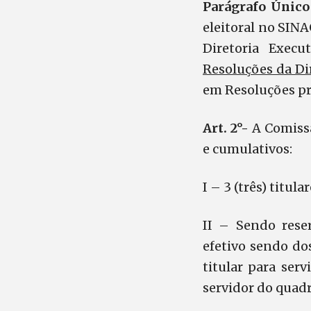
Parágrafo Únic
eleitoral no SIN
Diretoria Exec
Resoluções da Di
em Resoluções pr
Art.
2°-
A Comissão
e cumulativos:
I – 3 (três) titul
II – Sendo rese
efetivo sendo do
titular para ser
servidor do quadr