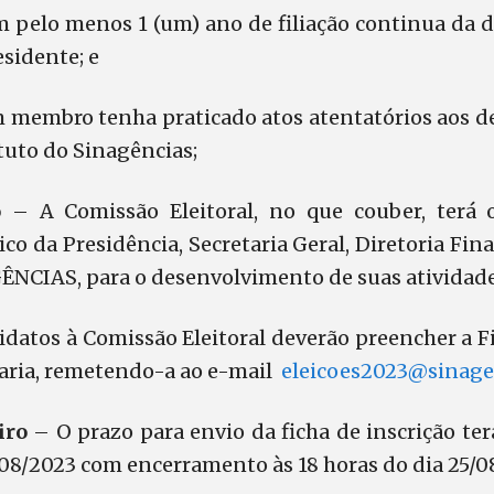
m pelo menos 1 (um) ano de filiação continua da d
esidente; e
membro tenha praticado atos atentatórios aos d
atuto do Sinagências;
o
– A Comissão Eleitoral, no que couber, terá o
ico da Presidência, Secretaria Geral, Diretoria Fin
GÊNCIAS, para o desenvolvimento de suas atividade
idatos à Comissão Eleitoral deverão preencher a F
aria, remetendo-a ao e-mail
eleicoes2023@sinagen
iro
– O prazo para envio da ficha de inscrição ter
08/2023 com encerramento às 18 horas do dia 25/0