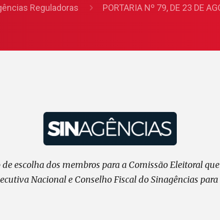
gências Reguladoras
PORTARIA Nº 79, DE 23 DE A
so de escolha dos membros para a Comissão Eleitoral que
xecutiva Nacional e Conselho Fiscal do Sinagências par