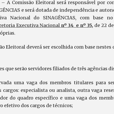
o
– A Comissão Eleitoral será responsável por co
AGÊNCIAS e será dotada de independência e auton
utiva Nacional do SINAGÊNCIAS, com base n
retoria Executiva Naciona
l
nº 34 e nº 35
,
de 22 de
óprias.
 Eleitoral deverá ser escolhida com base nestes c
ares que serão servidores filiados de três agências di
rvada uma vaga dos membros titulares para se
s cargos: especialista ou analista, outra vaga re
vidor do quadro específico e uma vaga dos membr
o efetivo dos cargos de técnicos;