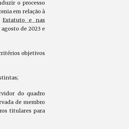
nduzir o processo
omia em relação à
o
Estatuto e nas
 agosto de 2023 e
ritérios objetivos
stintas;
rvidor do quadro
servada de membro
os titulares para