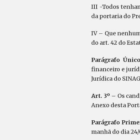
III -Todos tenha
da portaria do Pr
IV – Que nenhum 
do art. 42 do Est
Parágrafo Únic
financeiro e juríd
Jurídica do SINA
Art. 3º –
Os cand
Anexo desta Port
Parágrafo Prime
manhã do dia 24/