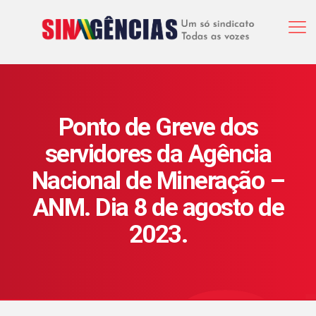
Ponto de Greve dos
servidores da Agência
Nacional de Mineração –
ANM. Dia 8 de agosto de
2023.