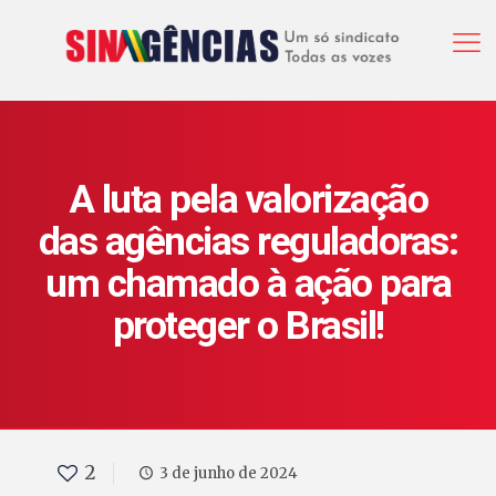
A luta pela valorização
das agências reguladoras:
um chamado à ação para
proteger o Brasil!
2
3 de junho de 2024