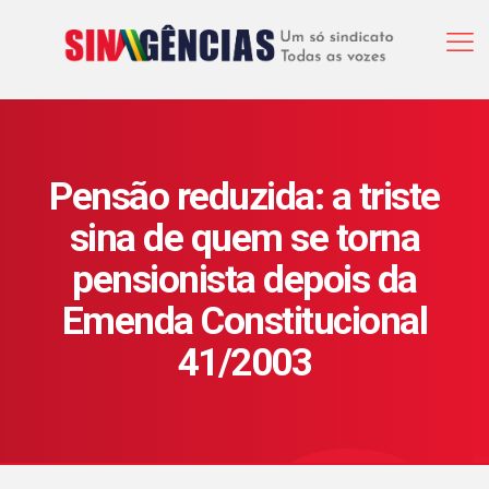
Pensão reduzida: a triste
sina de quem se torna
pensionista depois da
Emenda Constitucional
41/2003