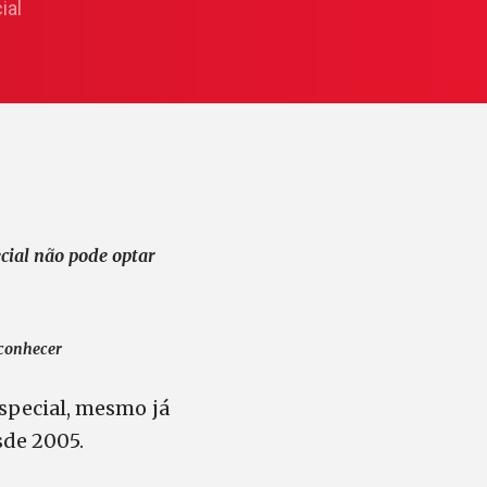
ial
cial não pode optar
sconhecer
special, mesmo já
sde 2005.