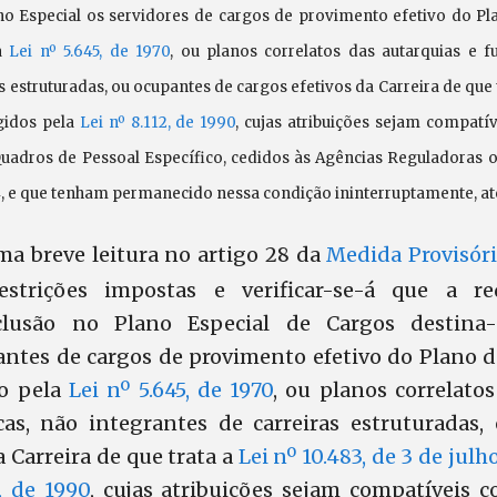
o Especial os servidores de cargos de provimento efetivo do Pla
la
Lei nº 5.645, de 1970
, ou planos correlatos das autarquias e f
s estruturadas, ou ocupantes de cargos efetivos da Carreira de que 
egidos pela
Lei nº 8.112, de 1990
, cujas atribuições sejam compatí
uadros de Pessoal Específico, cedidos às Agências Reguladoras o
, e que tenham permanecido nessa condição ininterruptamente, até
a breve leitura no artigo 28 da
Medida Provisór
estrições impostas e verificar-se-á que a re
clusão no Plano Especial de Cargos destina
antes de cargos de provimento efetivo do Plano de
do pela
Lei nº 5.645, de 1970
, ou planos correlato
as, não integrantes de carreiras estruturadas
a Carreira de que trata a
Lei nº 10.483, de 3 de jul
, de 1990
, cujas atribuições sejam compatíveis 