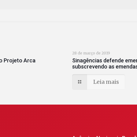
28 de março de 2019
o Projeto Arca
Sinagências defende emen
subscrevendo as emendas
Leia mais