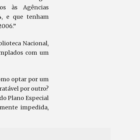
dos às Agências
4, e que tenham
2006.”
blioteca Nacional,
ntemplados com um
Como optar por um
tratável por outro?
 do Plano Especial
samente impedida,