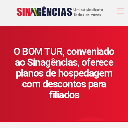
O BOM TUR, conveniado
ao Sinagências, oferece
planos de hospedagem
com descontos para
filiados